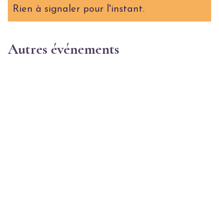
Rien à signaler pour l'instant.
Autres événements
Semaine de L'alphabétisation populaire
Du 7 au 11 avril 2025 aura lieu la 9eSemaine de
l’alphabétisation populaire (SAP).